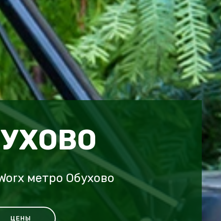
БУХОВО
Worx метро Обухово
ЦЕНЫ